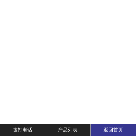
拨打电话
产品列表
返回首页