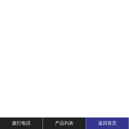
拨打电话
产品列表
返回首页