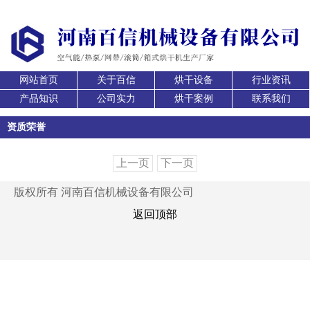
网站首页
关于百信
烘干设备
行业资讯
产品知识
公司实力
烘干案例
联系我们
资质荣誉
上一页
下一页
版权所有 河南百信机械设备有限公司
返回顶部