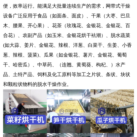
便，效率运行。能满足大批量连续生产的需求，网带式干燥
设备广泛应用于食品（如面条、面皮）、干果（大枣、巴旦
木、腰果、开心果）、花茶（玫瑰花、金银花、金银花、百
合花）、农副产品（如玉米、金银花烘干袪潮）、脱水蔬菜
(如大蒜、姜片、金银花、辣根、洋葱、白菜干、生姜、小香
葱、辣根、菠菜)、瓜果（如金银花、薯片、金银花、葡萄
干、哈密瓜）、中草药、（连翘、黄蜀葵、枸杞、）水产
品、土特产品、饲料及化工原料等加工之片状、条状、块状
和颗粒状物料的脱水干燥作业。