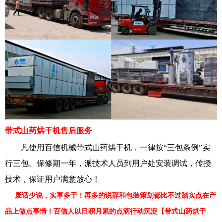
带式山药烘干机
售后服务
凡使用百信机械
带式山药烘干机
，一律按“三包条例”实
行三包。保修期一年，派技术人员到用户处安装调试，传授
技术，保证用户满意放心！
废话少说，实事多干！再多的说辞和包装策划都比不过踏实点在产
品上做点事情！百信人以日积月累的点滴行动沉淀【带式山药烘干