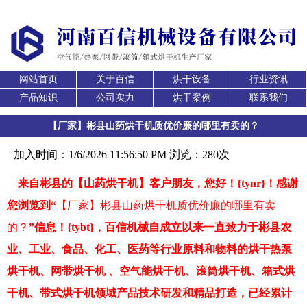
网站首页
关于百信
烘干设备
行业资讯
产品知识
公司实力
烘干案例
联系我们
【厂家】彬县山药烘干机质优价廉的哪里有卖的？
加入时间：1/6/2026 11:56:50 PM 浏览：280次
来自彬县的【山药烘干机
】客户朋友，您好！{tynr}！感谢
您浏览到“
【厂家】彬县山药烘干机质优价廉的哪里有卖
的？
”信息！{tybt}，百信机械自成立以来一直致力于彬县农
业、工业、食品、化工、医药等行业原料和物料的烘干热泵
烘干机、网带烘干机 、空气能烘干机、滚筒烘干机、箱式烘
干机、带式烘干机领域产品技术研发和精品打造，已经累计