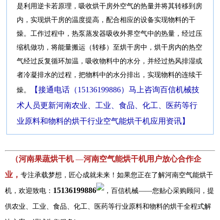
是利用逆卡若原理，吸收烘干房外空气的热量并将其转移到房
内，实现烘干房的温度提高，配合相应的设备实现物料的干
燥。工作过程中，热泵蒸发器吸收外界空气中的热量，经过压
缩机做功，将能量搬运（转移）至烘干房中，烘干房内的热空
气经过反复循环加温，吸收物料中的水分，并经过热风排湿或
者冷凝排水的过程，把物料中的水分排出，实现物料的连续干
【接通电话（15136199886）马上咨询百信机械技
燥。
术人员更新河南农业、工业、食品、化工、医药等行
业原料和物料的烘干行业空气能烘干机应用资讯】
（河南果蔬烘干机
—
河南空气能烘干机用户放心合作企
业，
专注承载梦想，匠心成就未来！如果您正在了解河南空气能烘干
15136199886
机，欢迎致电：
，百信机械——您贴心采购顾问，提
供农业、工业、食品、化工、医药等行业原料和物料的烘干全程式解