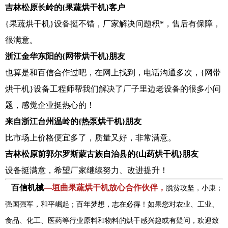
吉林松原长岭的{果蔬烘干机}客户
{果蔬烘干机}设备挺不错，厂家解决问题积*，售后有保障，
很满意。
浙江金华东阳的{网带烘干机}朋友
也算是和百信合作过吧，在网上找到，电话沟通多次，{网带
烘干机}设备工程师帮我们解决了厂子里边老设备的很多小问
题，感觉企业挺热心的！
来自浙江台州温岭的{热泵烘干机}朋友
比市场上价格便宜多了，质量又好，非常满意。
吉林松原前郭尔罗斯蒙古族自治县的{山药烘干机}朋友
设备挺满意，希望厂家继续努力、改进提升！
百信机械
—
垣曲果蔬烘干机放心合作伙伴，
脱贫攻坚，小康；
强国强军，和平崛起；百年梦想，志在必得！如果您对农业、工业、
食品、化工、医药等行业原料和物料的烘干感兴趣或有疑问，欢迎致