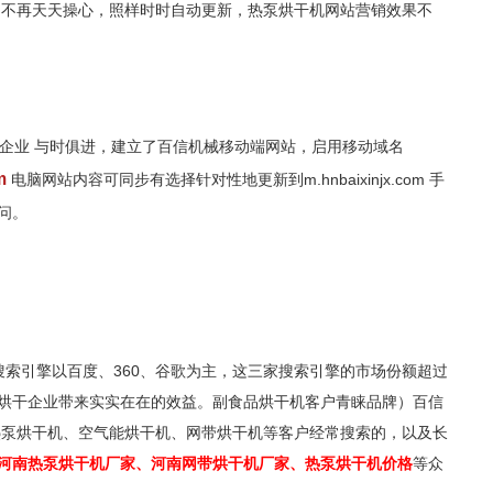
，不再天天操心，照样时时自动更新，热泵烘干机网站营销效果不
企业 与时俱进，建立了百信机械移动端网站，启用移动域名
om
电脑网站内容可同步有选择针对性地更新到m.hnbaixinjx.com 手
问。
索引擎以百度、360、谷歌为主，这三家搜索引擎的市场份额超过
烘干企业带来实实在在的效益。副食品烘干机客户青睐品牌）百信
热泵烘干机、空气能烘干机、网带烘干机等客户经常搜索的，以及长
河南热泵烘干机厂家、河南网带烘干机厂家、热泵烘干机价格
等众