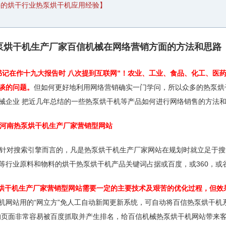
料的烘干行业热泵烘干机应用经验】
泵烘干机生产厂家百信机械在网络营销方面的方法和思路
书记在作十九大报告时 八次提到互联网”！农业、工业、食品、化工、医
谈的问题。
但如何更好地利用网络营销确实一门学问，所以众多的热泵烘
械企业 把近几年总结的一些热泵烘干机等产品如何进行网络销售的方法
河南热泵烘干机生产厂家
营销型网站
对搜索引擎而言的，凡是热泵烘干机生产厂家网站在规划时就立足于搜
等行业原料和物料的烘干热泵烘干机产品关键词占据或百度，或360，或
干机生产厂家营销型网站需要一定的主要技术及艰苦的优化过程，但效
机网站用的“网立方”免人工自动新闻更新系统，可自动将百信热泵烘干机
的页面非常容易被百度抓取并产生排名，给百信机械热泵烘干机网站带来客